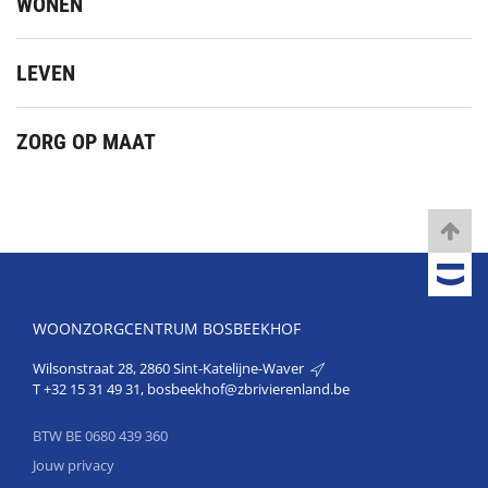
WONEN
LEVEN
ZORG OP MAAT
WOONZORGCENTRUM BOSBEEKHOF
Wilsonstraat 28, 2860 Sint-Katelijne-Waver
T
+32 15 31 49 31
,
bosbeekhof@zbrivierenland.be
BTW BE 0680 439 360
Jouw privacy