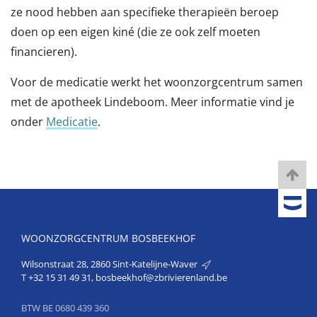
ze nood hebben aan specifieke therapieën beroep
doen op een eigen kiné (die ze ook zelf moeten
financieren).
Voor de medicatie werkt het woonzorgcentrum samen
met de apotheek Lindeboom. Meer informatie vind je
onder
Medicatie
.
WOONZORGCENTRUM BOSBEEKHOF
Wilsonstraat 28, 2860 Sint-Katelijne-Waver
T
+32 15 31 49 31
,
bosbeekhof@zbrivierenland.be
BTW BE 0680 439 360