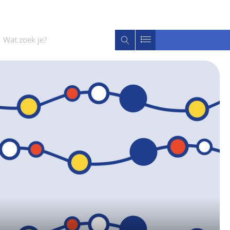
Wat
Zoeken
zoek
je?