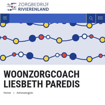
Toggle
navigatie
WOONZORGCOACH
LIESBETH PAREDIS
Home
Adressengids